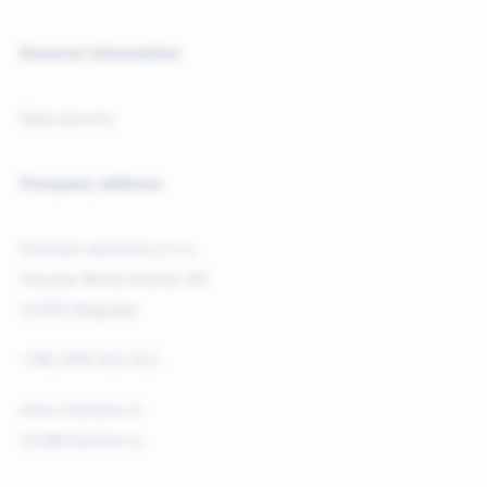
General information
Data security
Company address
Interzero solutions d.o.o
Vojvode Micka Krstića 1M
11000 Belgrade
+381 606 912 411
www.interzero.rs
info@interzero.rs