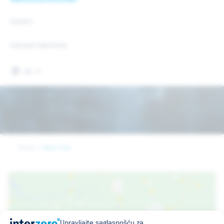
Careers
Interzero Machines
EN
Home
Maps Test
Upravljajte saglasnošću za