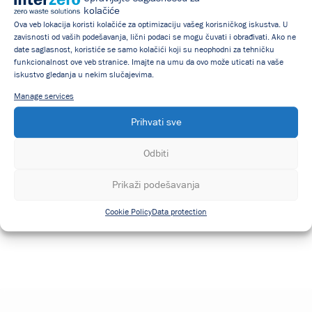
kolačiće
Ova veb lokacija koristi kolačiće za optimizaciju vašeg korisničkog iskustva. U
zavisnosti od vaših podešavanja, lični podaci se mogu čuvati i obrađivati. Ako ne
Click 'I agree' to enable Google maps
date saglasnost, koristiće se samo kolačići koji su neophodni za tehničku
Cookie Policy
funkcionalnost ove veb stranice. Imajte na umu da ovo može uticati na vaše
iskustvo gledanja u nekim slučajevima.
I agree
Manage services
Prihvati sve
Odbiti
Prikaži podešavanja
Cookie Policy
Data protection