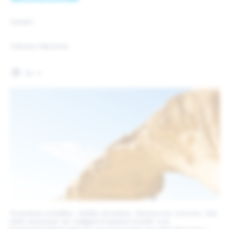
Careers
Interzero Machines
EN
"Kreisläufe schließen, Abfälle vermeiden, Ressourcen schonen. Seit
1991 entwickeln wir maßgeschneiderte Umwelt- und