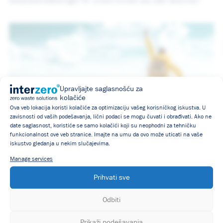
Systemdienstleistungen für unsere Kunden aus allen Branchen."
Upravljajte saglasnošću za
kolačiće
Ova veb lokacija koristi kolačiće za optimizaciju vašeg korisničkog iskustva. U
zavisnosti od vaših podešavanja, lični podaci se mogu čuvati i obrađivati. Ako ne
date saglasnost, koristiće se samo kolačići koji su neophodni za tehničku
funkcionalnost ove veb stranice. Imajte na umu da ovo može uticati na vaše
Konzepte für eine umfassende Kreislaufwirtschaft
iskustvo gledanja u nekim slučajevima.
Manage services
Prihvati sve
Odbiti
Prikaži podešavanja