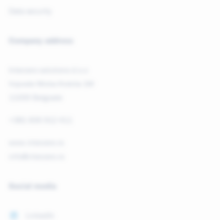
Data security
Company address
Interzero solutions d.o.o
Vojvode Micka Krstića 1M
11000 Belgrade
+381 606 912 411
www.interzero.rs
info@interzero.rs
Social media
LinkedIn