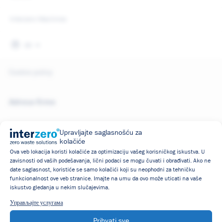
Opće informacije
Interzero Machines
SR
Sigurnost podataka
Cookie policy
Adresa firme
Interzero solutions d.o.o
Upravljajte saglasnošću za
kolačiće
Vojvode Micka Krstića 1M
Ova veb lokacija koristi kolačiće za optimizaciju vašeg korisničkog iskustva. U
11000 Beograd
zavisnosti od vaših podešavanja, lični podaci se mogu čuvati i obrađivati. Ako ne
date saglasnost, koristiće se samo kolačići koji su neophodni za tehničku
funkcionalnost ove veb stranice. Imajte na umu da ovo može uticati na vaše
+381 606 912 411
iskustvo gledanja u nekim slučajevima.
Управљајте услугама
www.interzero.rs
info@interzero.rs
Prihvati sve