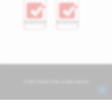
© 2026 Interzero Srbija. All rights reserved
English
(
Engleski jezik
)
Srpski