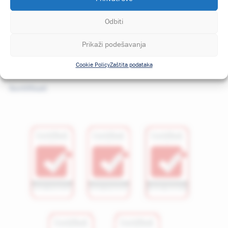
Odbiti
Društvene mreže
Prikaži podešavanja
LinkedIn
Cookie Policy
Zaštita podataka
Sertifikati